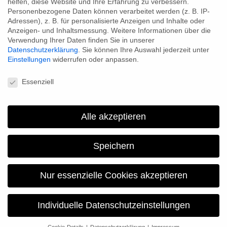
helfen, diese Website und Ihre Erfahrung zu verbessern.
löschen oder die Veröffentlichung zeitweise oder endgültig
Personenbezogene Daten können verarbeitet werden (z. B. IP-
Adressen), z. B. für personalisierte Anzeigen und Inhalte oder
einzustellen.
Anzeigen- und Inhaltsmessung.
Weitere Informationen über die
Verwendung Ihrer Daten finden Sie in unserer
Verweise und Links
Datenschutzerklärung
.
Sie können Ihre Auswahl jederzeit unter
Einstellungen
widerrufen oder anpassen.
Sofern auf Verweisziele ("Links") direkt oder indirekt verwiesen
Datenschutzeinstellungen
wird, die außerhalb des Verantwortungsbereiches des
Essenziell
Herausgebers liegen, haftet für deren Inhalt und insbesondere
für Schäden, die aus der Nutzung oder Nichtnutzung der dort
Alle akzeptieren
dargebotenen Informationen entstehen, allein der Anbieter
dieser Seiten, nicht derjenige, der über Links auf die jeweilige
Veröffentlichung lediglich verweist. Die Betreiber dieser Seite
Speichern
distanzieren sich daher ausdrücklich von den Inhalten dieser
Seiten.
Nur essenzielle Cookies akzeptieren
Urheber- und Kennzeichenrecht
Individuelle Datenschutzeinstellungen
Alle innerhalb des Internetangebots genannten und ggf. durch
Dritte geschützten Marken- und Warenzeichen unterliegen