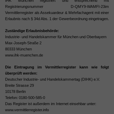
IHK München registriert und entsprechend mit
Datenschutzeinstellungen
Registrierungsnummer D-QMY9-WAMFI-23im
Essenziell (1)
Vermittlerregister als Assekuardeur & Mehrfachagent mit einer
Essenzielle Cookies ermöglichen grundlegende Funktionen und sind für
Erlaubnis nach § 34d Abs. 1 der Gewerbeordnung eingetragen.
die einwandfreie Funktion der Website erforderlich.
Cookie-Informationen anzeigen
Zuständige Erlaubnisbehörde:
Industrie- und Handelskammer für München und Oberbayern
Datenschutzerklärung
Impressum
Max-Joseph-Straße 2
80333 München
www.ihk-muenchen.de
Die Eintragung im Vermittlerregister kann wie folgt
überprüft werden:
Deutscher Industrie- und Handelskammertag (DIHK) e.V.
Breite Strasse 29
10178 Berlin
Telefon: 0180-500-585-0
Das Register ist außerdem im Internet einsehbar unter:
www.vermittlerregister.info